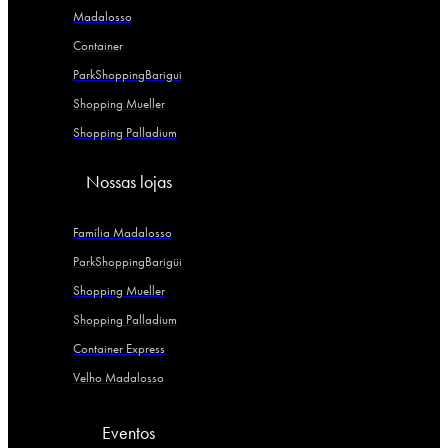
Madalosso
Container
ParkShoppingBarigui
Shopping Mueller
Shopping Palladium
Nossas lojas
Família Madalosso
ParkShoppingBarigüi
Shopping Mueller
Shopping Palladium
Container Express
Velho Madalosso
Eventos